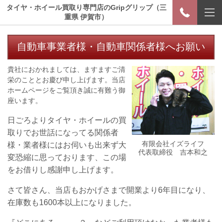
タイヤ・ホイール買取り専門店のGripグリップ（三
重県 伊賀市）
自動車事業者様・自動車関係者様へお願い
貴社におかれましては、ますますご清
栄のこととお慶び申し上げます。当店
ホームページをご覧頂き誠に有難う御
座います。
日ごろよりタイヤ・ホイールの買
取りでお世話になってる関係者
有限会社イズライフ
様・業者様にはお伺いも出来ず大
代表取締役 吉本和之
変恐縮に思っております、この場
をお借りし感謝申し上げます。
さて皆さん、当店もおかげさまで開業より6年目になり、
在庫数も1600本以上になりました。